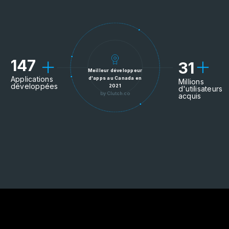
147
31
Meilleur développeur
Applications
d'apps au Canada en
Millions
développées
2021
d'utilisateurs
by Clutch.co
acquis