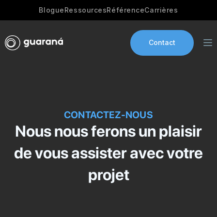
Blogue
Ressources
Référence
Carrières
Contact
Developpement IA
CONTACTEZ-NOUS
Industries
Nous nous ferons un plaisir
Développement d’Apps
de vous assister avec votre
Portfolio
projet
Notre histoire
E