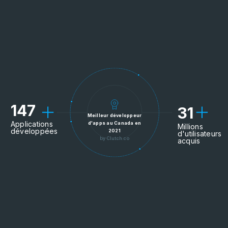
147
31
Meilleur développeur
Applications
d'apps au Canada en
Millions
développées
2021
d'utilisateurs
by Clutch.co
acquis